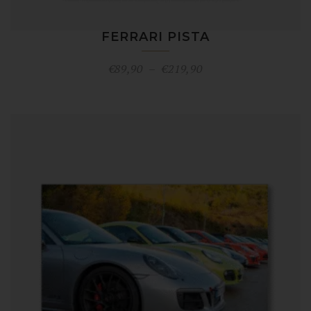
FERRARI PISTA
Plage
€
89,90
–
€
219,90
de
prix :
€89,90
à
€219,90