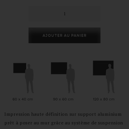
€89,90
quantité
de
à
Porsche
€219,90
356
AJOUTER AU PANIER
Impression haute définition sur support aluminium
prêt à poser au mur grâce au système de suspension