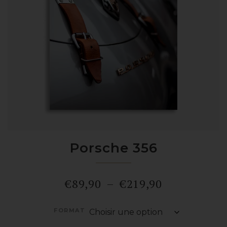
Porsche 356
Plage
€
89,90
–
€
219,90
de
FORMAT
prix :