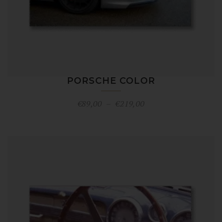
PORSCHE COLOR
Plage
€
89,00
–
€
219,00
de
prix :
€89,00
à
€219,00