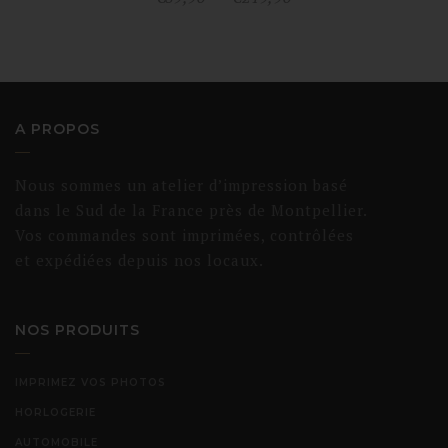
de
prix :
€89,90
à
A PROPOS
€219,90
Nous sommes un atelier d’impression basé
dans le Sud de la France près de Montpellier.
Vos commandes sont imprimées, contrôlées
et expédiées depuis nos locaux.
NOS PRODUITS
IMPRIMEZ VOS PHOTOS
HORLOGERIE
AUTOMOBILE