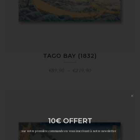
TAGO BAY (1832)
Plage
€
89,90
–
€
219,90
de
prix :
×
€89,90
à
€219,90
10€ OFFERT
sur votre première commande en vous inscrivant à notre newsletter