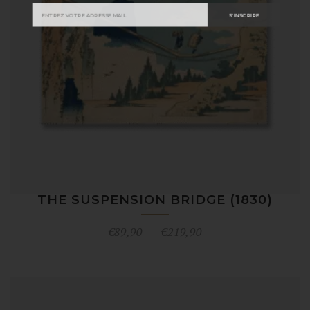
S'INSCRIRE
THE SUSPENSION BRIDGE (1830)
Plage
€
89,90
–
€
219,90
de
prix :
€89,90