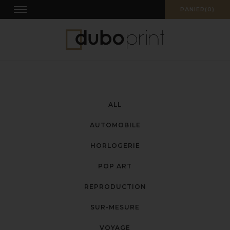
Skip
Toggle
PANIER(0)
navigation
to
content
ALL
AUTOMOBILE
HORLOGERIE
POP ART
REPRODUCTION
SUR-MESURE
VOYAGE