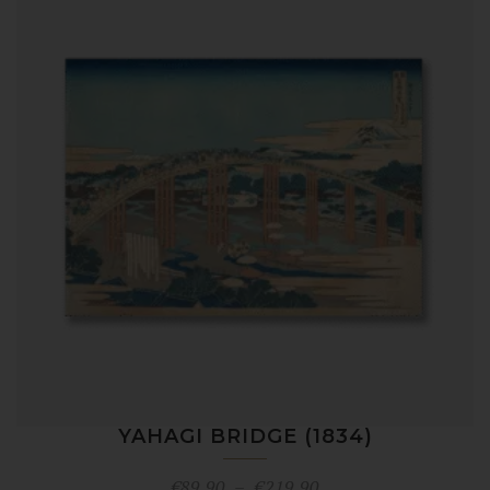
à
€219,90
YAHAGI BRIDGE (1834)
Plage
€
89,90
–
€
219,90