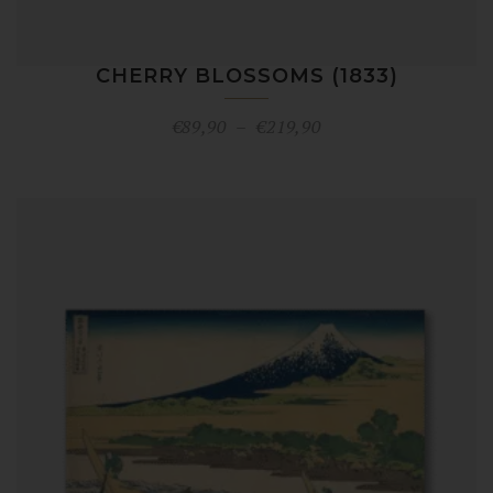
CHERRY BLOSSOMS (1833)
Plage
€
89,90
–
€
219,90
de
prix :
€89,90
à
€219,90